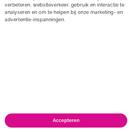
Stuur ons een bericht
verbeteren, websiteverkeer, gebruik en interactie te
analyseren en om te helpen bij onze marketing- en
advertentie-inspanningen.
Victorialaan 10
5213 JE
’s-Hertogenbosch
0736464646
© Koninklijke Sportfondsen 2026
Accepteren
Huisregels & Algemene voorwaarden
Privacyverklaring & policy
Cookie policy