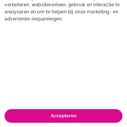
Stuur ons een bericht
verbeteren, websiteverkeer, gebruik en interactie te
analyseren en om te helpen bij onze marketing- en
advertentie-inspanningen.
Victorialaan 10
5213 JE
’s-Hertogenbosch
0736464646
© Koninklijke Sportfondsen 2026
Accepteren
Huisregels & Algemene voorwaarden
Privacyverklaring & policy
Cookie policy